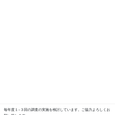
水深
ドレッジ ６箇所 水深 約81-86m, 約83-86m, 約268-274m, 約
28-30m, 約44-47m, 約7-10m
調査結果
2025年7月31日時点での本調査の成果報告書を作成しました。第
25回JAMBIO調査の参加者、参加学生の指導教員、種の同定にご協
力いただいた方々、およびJAMBIOメンバー施設に所属の方々に限
定公開いたします。上記にあてはまる方で成果報告書をご覧にな
りたい方はページ下部よりJAMBIO事務局にご連絡ください。
引き続き、採集した生物の同定・写真撮影・標本作製・データ解
析などを行っていきます。
今後について
毎年度１−３回の調査の実施を検討しています。ご協力よろしくお